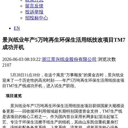
留言反馈
投诉举报
招投标中心
EN
景兴纸业年产5万吨再生环保生活用纸技改项目TM7
成功开机
2026-06-03 08:10:22
浙江景兴纸业股份有限公司
浏览次数
2107
5
月28日11点18分，在这个寓意“万事顺发”的黄金吉时，景兴纸业
迎来了一个历史性的高光时刻——年产5万吨再生环保生活用纸技改项
目TM7生产线成功开机，进入试生产阶段。
项目速览
景兴纸业年产5万吨再生环保生活用纸技改项目获得国家大规模设
备更新——回收循环利用领域超长期特别国债资金支持，TM7生产线
是该项目的核心工程之一。作为国内首台采用长网多缸湿法起皱工
艺、专注于环保生活擦手纸生产的纸机，其由山东凯信重机量身打
造。该纸机配备备浆系统、上浆系统、流浆箱、成形器等核心设备，