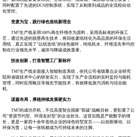
同时配置了先进的DCS控制系统，实现了从制浆到成品的全流程自动
化管控。
变废为宝，践行绿色造纸新理念
TM7
生产线采用100%再生纤维作为原料，采用高标准的环保工
艺，通过先进的脱墨再生技术，将回收废纸转化为高品质的环保生活
用纸，真正实现了“以纸造纸”的绿色循环，吨纸耗水、纤维流失率均控
制在行业领先水平，减排与降碳成效显著。
技改创新，打造智慧工厂新标杆
TM7
生产线全面接入智能制造系统，依托公司省级重点企业研究
院和省级技术中心的研发实力，实现了生产全流程的实时监控与能耗
管理，同时应用靴压等领先节能技术，有效降低蒸汽消耗与综合能
耗。
谋篇布局，厚植持续发展硬实力
TM7
的成功开机，不仅高度契合国家“双碳”战略目标，更彰显了公
司“资源节约型、环境友好型”的企业担当。这背后既是产能数字的增
长，更是一家四十余年造纸企业的绿色转型宣言——以创新驱动、以
环保为责，让每一张纸都成为可持续未来的注脚。