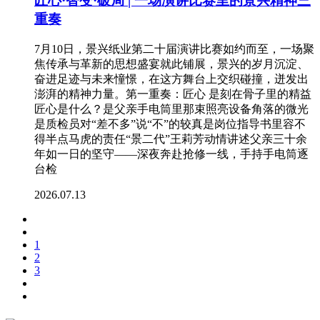
匠心·智变·破局 | 一场演讲比赛里的景兴精神三
重奏
7月10日，景兴纸业第二十届演讲比赛如约而至，一场聚
焦传承与革新的思想盛宴就此铺展，景兴的岁月沉淀、
奋进足迹与未来憧憬，在这方舞台上交织碰撞，迸发出
澎湃的精神力量。第一重奏：匠心 是刻在骨子里的精益
匠心是什么？是父亲手电筒里那束照亮设备角落的微光
是质检员对“差不多”说“不”的较真是岗位指导书里容不
得半点马虎的责任“景二代”王莉芳动情讲述父亲三十余
年如一日的坚守——深夜奔赴抢修一线，手持手电筒逐
台检
2026.07.13
1
2
3