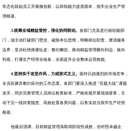
常态化鼓励员工开展微创新，以班组能力提质固本，筑牢企业生产管
理根基。
3.
统筹全域精益管控，强化协同联动。
各部门尤
其是行政职能部
门，须主动打破部门壁垒、破除本位思维，明晰岗位职责、厘清服务
边界，坚决杜绝推诿扯皮、敷衍懈怠。推动精益管理横向到边、纵向
到底，打通生产经营全链条，全面提升企业整体运营效能。
4.
坚持实干攻坚作风，力戒形式主义。
面对日趋激烈的市场竞争，
全员应摒弃敷衍应付的工作态度。各部门要深入推进
“
百题大战
”
课题
攻关，同步完善管理人员岗位检查标准，严格依规开展现场督查，主
动下沉一线排查隐患、高效处置各类问题，以务实担当筑牢生产经营
根基。
他最后强调，目前精益管理虽取得阶段性成效，但对照卓越企