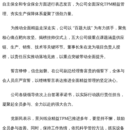
自主保全和专业保全方面进行表态发言，为公司全面深化
TPM
精益管
理、夯实生产保障体系凝聚了强劲力量。
为推动全面精益走深走实，公司以
“
百题大战
”
为有力抓手，聚焦
核心痛点靶向攻坚。揭榜挂帅仪式上，五大公司级重点课题涵盖供应
链、生产、销售、技术等关键环节。董事长朱在龙为项目负责人授
榜，以责任压实推动落地见效，以重点突破带动全面提升。
誓言铮铮，信念如磐。在公司副总经理鲁富贵的领誓下，全体与
会人员庄严宣誓，以铿锵誓言表达推进全面精益管理的坚定决心。
公司各级领导依次上台签署承诺书，以实际行动践行责任担当，
凝聚起全员参与、全力以赴的强大合力。
党新民表示，景兴纸业精益
TPM
已推进多年，要坚持不懈，鼓励
全员参与改善。同时，保持工作热情，依托科学管控方法，抓实设备