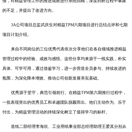
报，对精益管理工作的推进成效进行系统回顾，深度剖析过程中暴露
的不足，并提出了改进方向。
3A
公司项目总监武庆生对精益
TPM
六期项目进行总结点评和七期
项目计划介绍。
来自不同岗位的三位优秀代表依次分享他们在各自领域推进精益
管理过程中的经验、成效与感悟。这些分享均来源于一线实践，朴实
具体、可学可用，通过借鉴学习，进一步营造全员参与、持续改进的
氛围，为深化降本增效、推动公司创新发展夯实基础。
优秀源于坚守，典范引领前行。在精益
TPM
第六期推行过程中，
一批表现突出的优秀员工和卓越团队脱颖而出。他们主动作为、乐于
付出，为精益管理活动的持续深化树立了值得学习的标杆。
造纸二部经理李海欣、工业用纸事业部总经理助理王爱其分别从