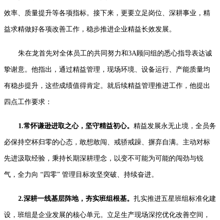
效率、质量提升等各项指标。接下来，更要立足岗位、深耕事业，精
益求精做好各项改善工作，稳步推进企业精益长效发展。
朱在龙首先对全体员工的共同努力和
3A
顾问组的悉心指导表达诚
挚谢意。他指出，通过精益管理，现场环境、设备运行、产能质量均
有稳步提升，这些成绩值得肯定。就后续精益管理推进工作，他提出
四点工作要求：
1.
常怀谦逊进取之心，坚守精益初心。
精益发展永无止境，全员务
必保持空杯归零的心态，敢想敢闯、戒骄戒躁、摒弃自满。主动对标
先进汲取经验，秉持长期深耕理念，以变不可能为可能的闯劲与锐
气，全力向
“
四零
”
管理目标攻坚突破、持续奋进。
2.
深耕一线基层阵地，夯实班组根基。
扎实推进五星班组标准化建
设，班组是企业发展的核心单元。立足生产现场深挖优化改善空间，