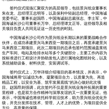
签约仪式现场汇聚双方的高层领导，包括景兴纸业董事长
朱在龙、总经理王志明等，以及保利中轻副总经理、中国海诚
党委书记、董事长赵国昂，中国海诚副总裁张志、李士军，中
国海诚长沙公司董事长万华、总经理谭文正等。这些领导及相
关项目负责人共同见证这一历史性的时刻。
中国海诚长沙公司作为景兴纸业长期以来的重要战略合作
伙伴，在成功承建景兴马来西亚一期项目之后，再度承建景兴
马来西亚二期项目。此次二期项目的总承包签约范围涵盖浆纸
生产车间、电站及给排水站等多个关键部分，主要工作内容为
按标准进行工程设计并协助发包人进行属地化图纸转化，以及
系统辅助设备、材料供货、安装调试等。
签约仪式上，万华详细介绍项目的基本情况，并表示，中
国海城将用“以诚信为本、凝聚项目合力，以质量为先、再造
精品工程，以安全为基、筑牢发展底线”的决心做好此次项
目。赵国昂则强调，此次签约不仅是景兴纸业海外拓展的重要
里程碑，也是双方合作精神与深厚友谊的又一次重要见证。他
表示，中国海诚也将依托科学前沿技术，助力景兴纸业优化升
级，并充分发挥在技术、管理、人才上的优势，为项目提供全
方位、高质量的保障。