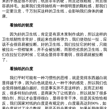
来的手感是很不好的，纸质非常的硬，而且还很粗糙，而且很
容易掉毛。如果我们觉得抽纸有一种很明显的颗粒感，那我们
一定要注意，千万别买这样的卫生纸，会影响我们身体的健
康。
看抽纸的韧度
因为好的卫生纸，肯定是有原木浆制作成的，所以这样的
卫生纸韧性非常好，摸起来也很有弹力，我们使劲扯一扯，应
该不会很容易被扯断。好的卫生纸，我们拉扯它的时候，只能
被拉出一些褶皱来，并不会被扯断。而那些劣质的卫生纸，我
们在拉扯它的时候，它就会显得非常脆弱，很容易就被扯断
了。
看抽纸的白度
我们平时可能有一种习惯性的思维，就是觉得东西越白就
显得越干净，因为白色就是给人一种干净的感觉，所以我们也
会觉得抽纸越白越好。但是事实并不是这样的，反而正好相
反，很多特别白的纸，是商家为了让纸更白，所以就加了很多
增白剂，所以才会显得很白，显得非常干净。但是其实恰恰相
反，我们国家对纸的白度是有规定的，白度最高达到90%，如
果白度超过了这个数据，那是不符合要求的。如果长期使用这