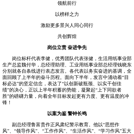
领航前行
以榜样之力
激励更多景兴人同心同行
共创辉煌
岗位立责 奋进争先
岗位标杆代表李健，优秀团队代表张健，生活用纸事业部
生产总监魏付华，总经理助理、工业用纸事业部总经理钱晓东
分别就各自条线进行表态发言。各代表以务实奋进的基调，全
面回顾了上半年的奋斗历程。面向下半年，发言中涌动着“目
标必达”的坚定信念，表达了“以创新破瓶颈、以实干创佳
绩”的决心，正以上半年积蓄的势能，凝聚起“上下同欲者
胜”的磅礴力量，向着全年目标发起更有力度、更有温度的冲
锋！
以案为鉴 警钟长鸣
副总经理鲁富贵作正风肃纪警示教育。他以“思想作
风”、“领导作风”、“工作作风”、“生活作风”、“学习作风”五大