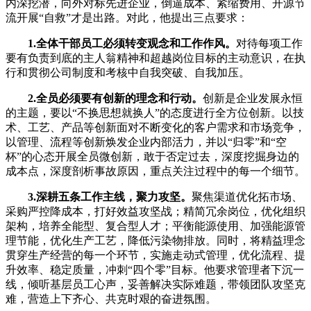
内深挖潜，向外对标先进企业，倒逼成本、紧缩费用、开源节
流开展“自救”才是出路。对此，他提出三点要求：
1.全体干部员工必须转变观念和工作作风。
对待每项工作
要有负责到底的主人翁精神和超越岗位目标的主动意识，在执
行和贯彻公司制度和考核中自我突破、自我加压。
2.全员必须要有创新的理念和行动。
创新是企业发展永恒
的主题，要以“不换思想就换人”的态度进行全方位创新。以技
术、工艺、产品等创新面对不断变化的客户需求和市场竞争，
以管理、流程等创新焕发企业内部活力，并以“归零”和“空
杯”的心态开展全员微创新，敢于否定过去，深度挖掘身边的
成本点，深度剖析事故原因，重点关注过程中的每一个细节。
3.深耕五条工作主线，聚力攻坚。
聚焦渠道优化拓市场、
采购严控降成本，打好效益攻坚战；精简冗余岗位，优化组织
架构，培养全能型、复合型人才；平衡能源使用、加强能源管
理节能，优化生产工艺，降低污染物排放。同时，将精益理念
贯穿生产经营的每一个环节，实施走动式管理，优化流程、提
升效率、稳定质量，冲刺“四个零”目标。他要求管理者下沉一
线，倾听基层员工心声，妥善解决实际难题，带领团队攻坚克
难，营造上下齐心、共克时艰的奋进氛围。