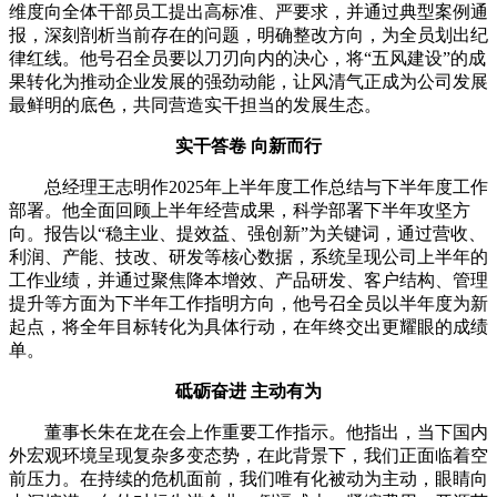
维度向全体干部员工提出高标准、严要求，并通过典型案例通
报，深刻剖析当前存在的问题，明确整改方向，为全员划出纪
律红线。他号召全员要以刀刃向内的决心，将“五风建设”的成
果转化为推动企业发展的强劲动能，让风清气正成为公司发展
最鲜明的底色，共同营造实干担当的发展生态。
实干答卷 向新而行
总经理王志明作2025年上半年度工作总结与下半年度工作
部署。他全面回顾上半年经营成果，科学部署下半年攻坚方
向。报告以“稳主业、提效益、强创新”为关键词，通过营收、
利润、产能、技改、研发等核心数据，系统呈现公司上半年的
工作业绩，并通过聚焦降本增效、产品研发、客户结构、管理
提升等方面为下半年工作指明方向，他号召全员以半年度为新
起点，将全年目标转化为具体行动，在年终交出更耀眼的成绩
单。
砥砺奋进 主动有为
董事长朱在龙在会上作重要工作指示。他指出，当下国内
外宏观环境呈现复杂多变态势，在此背景下，我们正面临着空
前压力。在持续的危机面前，我们唯有化被动为主动，眼睛向