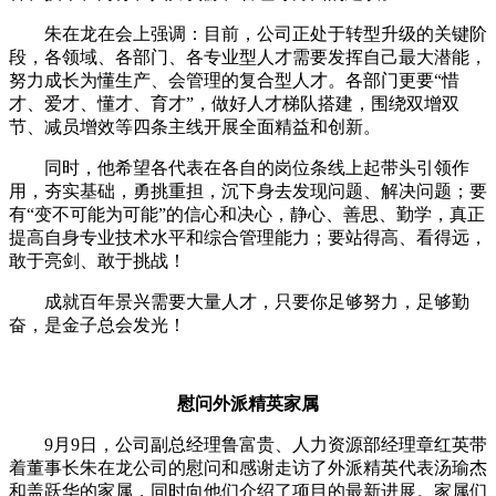
朱在龙在会上强调：目前，公司正处于转型升级的关键阶
段，各领域、各部门、各专业型人才需要发挥自己最大潜能，
努力成长为懂生产、会管理的复合型人才。各部门更要“惜
才、爱才、懂才、育才”，做好人才梯队搭建，围绕双增双
节、减员增效等四条主线开展全面精益和创新。
同时，他希望各代表在各自的岗位条线上起带头引领作
用，夯实基础，勇挑重担，沉下身去发现问题、解决问题；要
有“变不可能为可能”的信心和决心，静心、善思、勤学，真正
提高自身专业技术水平和综合管理能力；要站得高、看得远，
敢于亮剑、敢于挑战！
成就百年景兴需要大量人才，只要你足够努力，足够勤
奋，是金子总会发光！
慰问外派精英家属
9月9日，公司副总经理鲁富贵、人力资源部经理章红英带
着董事长朱在龙公司的慰问和感谢走访了外派精英代表汤瑜杰
和盖跃华的家属，同时向他们介绍了项目的最新进展。家属们